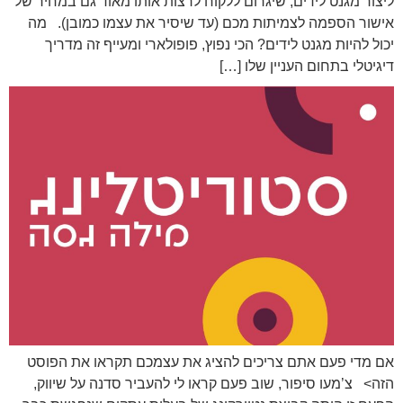
ליצור מגנט לידים, שיגרום ללקוח לרצות אותו מאוד גם במחיר של
אישור הספמה לצמיתות מכם (עד שיסיר את עצמו כמובן). מה
יכול להיות מגנט לידים? הכי נפוץ, פופולארי ומעייף זה מדריך
דיגיטלי בתחום העניין שלו […]
אם מדי פעם אתם צריכים להציג את עצמכם תקראו את הפוסט
הזה> צ’מעו סיפור, שוב פעם קראו לי להעביר סדנה על שיווק,