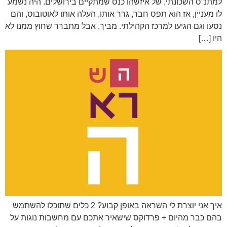
למתנ”ס השכונתי, של איזשהו כנס שמתקיים בירושלים. היה נשמע
לו מעניין, אז הוא תפס חבר, גרר אותו, העלה אותו לאוטובוס, והם
נסעו וגם הגיעו למרכז הקהילתי. מביך, אבל מתברר שחוץ ממנו לא
היו […]
איך אני יוצרת לי השראה באופן קבוע? 2 כלים שתוכלו להשתמש
בהם כבר מהיום + פרדוקס שישאיר אתכם עם מחשבות נוגות על