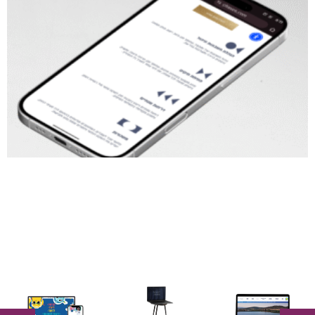
חיה
מי
בול
לנדאו
שמש
עץ |
|
|
פיצוח
קונספט
תוכן
אסטרטגי
ותוכן
לאתר
ודמותגים
לאתר