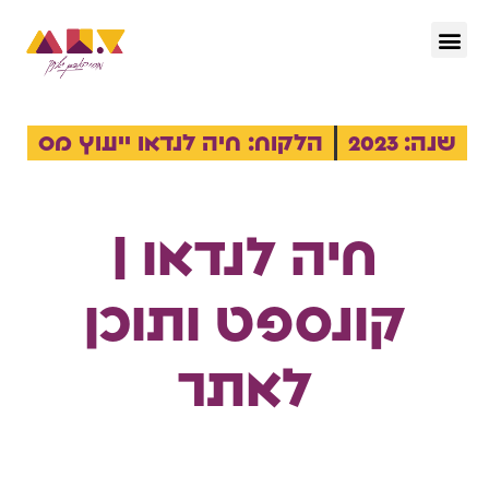
הפודקאסט – ctrl she
שנה: 2023
הלקוח: חיה לנדאו ייעוץ מס
חיה לנדאו |
קונספט ותוכן
לאתר