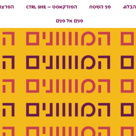
הבלוג
פני השטח
הפודקאסט – ctrl she
הפרצוף
פנים אל פנים