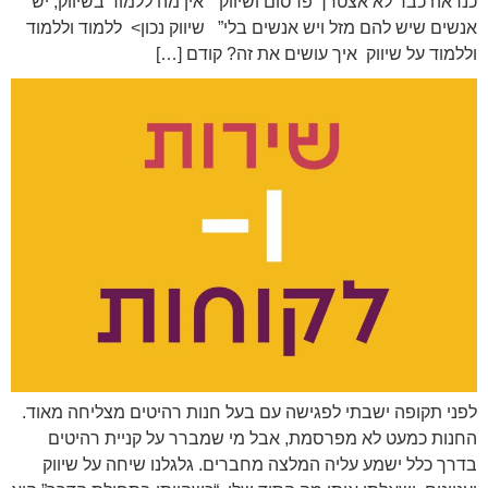
כנראה כבר לא אצטרך פרסום ושיווק” “אין מה ללמוד בשיווק, יש
אנשים שיש להם מזל ויש אנשים בלי” שיווק נכון> ללמוד וללמוד
וללמוד על שיווק איך עושים את זה? קודם […]
לפני תקופה ישבתי לפגישה עם בעל חנות רהיטים מצליחה מאוד.
החנות כמעט לא מפרסמת, אבל מי שמברר על קניית רהיטים
בדרך כלל ישמע עליה המלצה מחברים. גלגלנו שיחה על שיווק