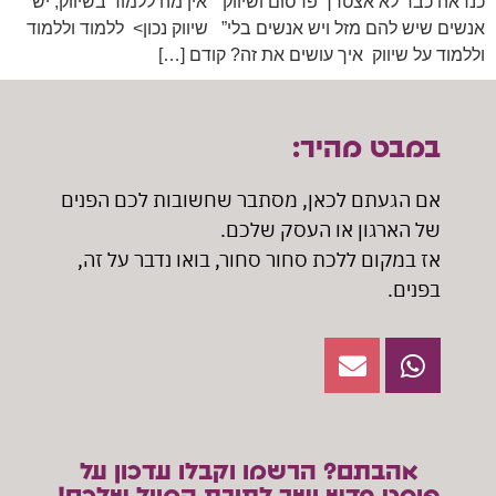
כנראה כבר לא אצטרך פרסום ושיווק” “אין מה ללמוד בשיווק, יש
אנשים שיש להם מזל ויש אנשים בלי” שיווק נכון> ללמוד וללמוד
וללמוד על שיווק איך עושים את זה? קודם […]
במבט מהיר:
אם הגעתם לכאן, מסתבר שחשובות לכם הפנים
של הארגון או העסק שלכם.
אז במקום ללכת סחור סחור, בואו נדבר על זה,
בפנים.
אהבתם? הרשמו וקבלו עדכון על